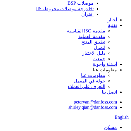
موصلات BSP
60 درجة موصلات مخروط- JIS
اقتران
أخبار
تقنية
مقدمة ISO القياسية
مقدمة العملية
تطبيق المنتج
اتصال
دليل الاختيار
جمعيه
أسئلة وأجوبة
معلومات عنا
معلومات عنا
جولة في المعمل
التعرف على العملاء
اتصل بنا
peteryan@danfoss.com
shirley.qian@danfoss.com
English
مسكن