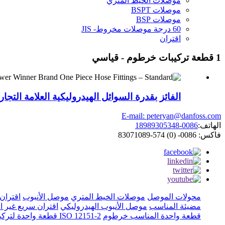
موصلات الخيط المتري
موصلات BSPT
موصلات BSP
60 درجة موصلات مخروط- JIS
اقتران
1 قطعة تركيبات خرطوم - قياسي
الفائز بقدرة السوائل الهيدروليكية العلامة الت
E-mail: peteryan@danfoss.com
الهاتف:
0086-18989305348
فاكس: 0086- (0) 574-83071089
محولات الموصل
موصلات الخيط المتري
موصل الأنبوب
اقتران
مضيئة المناسب
موصل الأنبوب الهيدروليكي
اقتران سريع غير ال
قطعة واحدة المناسب خرطوم
ISO 12151-2 قطعة واحدة لتركيب الخرطوم