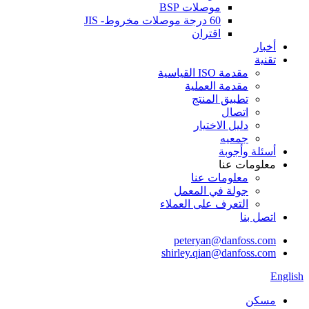
موصلات BSP
60 درجة موصلات مخروط- JIS
اقتران
أخبار
تقنية
مقدمة ISO القياسية
مقدمة العملية
تطبيق المنتج
اتصال
دليل الاختيار
جمعيه
أسئلة وأجوبة
معلومات عنا
معلومات عنا
جولة في المعمل
التعرف على العملاء
اتصل بنا
peteryan@danfoss.com
shirley.qian@danfoss.com
English
مسكن