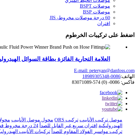
موصلات الخيط المتري
موصلات BSPT
موصلات BSP
60 درجة موصلات مخروط- JIS
اقتران
اضغط على تركيبات الخرطوم
العلامة التجارية الفائزة بطاقة السوائل الهيدر
E-mail: peteryan@danfoss.com
الهاتف:
0086-18989305348
فاكس: 0086- (0) 574-83071089
موصل تركيب الأنابيب
تركيب ORS
محول موصل الأنابيب
محولا
الهيدروليكية
اقتران سريع غير القابل للصدأ
24 درجة مخروط قطعة واحدة المناسب خرطوم
تركيب مواسير الفولاذ المقاوم للصدأ
تركيبات الأنابيب الهيدرولي