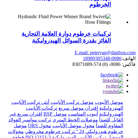
الخرطوم
تركيبات خرطوم دوارة العلامة التجارية
الفائز بقدرة السوائل الهيدروليكية
E-mail: peteryan@danfoss.com
الهاتف:
0086-18989305348
فاكس: 0086- (0) 574-83071089
موصل الأنبوب
موصل تركيب الأنابيب
أنثى تركيب الأنابيب
الهيدروليكية
اقتران موصل سريع
تركيبات الأنابيب
الهيدروليكية
أنبوب المناسب
موصل BSP
اقتران سريع غير
القابل للصدأ
موصلات الخيط المتري
تركيب مواسير الفولاذ
المقاوم للصدأ
محول موصل الأنابيب
محول ORS
موصل
خرطوم هيدروليكي
24 ° تركيب خرطوم مخروطي
محولات
الموصل
تركيب الأنابيب الهيدروليكية
ISO 12151-2 قطعة