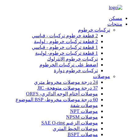
مسكن
منتجات
تركيبات خرطوم
2 قطعة خرطوم تركيبات - قياسي
2 قطعة تركيبات خرطوم - لولبية
1 قطعة تركيبات خرطوم - قياسي
1 قطعة تركيبات خرطوم- لولبية
تركيبات خرطوم الانترلوك
اضغط على تركيبات الخرطوم
تركيبات خرطوم دوارة
موصلات
24 درجة موصلات مخروط متري
37 درجة موصلات متوهجة- JIC
موصلات أختام الوجه الدائري- ORFS
60 درجة موصلات مخروط- BSP الموضوع
موصلات شفة
موصلات NPT
موصلات NPSM
موصلات الزعيم SAE O-ring
موصلات الخيط المتري
موصلات BSPT