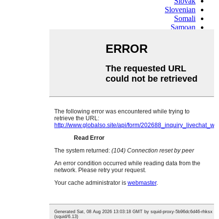
Slovak
Slovenian
Somali
Samoan
Scots Gaelic
Shona
Sindhi
Sundanese
Swahili
Tajik
Tamil
Telugu
Thai
Ukrainian
Urdu
Uzbek
Vietnamese
Welsh
Xhosa
Yiddish
Yoruba
Zulu
Kinyarwanda
Tatar
Oriya