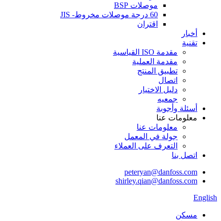
موصلات BSP
60 درجة موصلات مخروط- JIS
اقتران
أخبار
تقنية
مقدمة ISO القياسية
مقدمة العملية
تطبيق المنتج
اتصال
دليل الاختيار
جمعيه
أسئلة وأجوبة
معلومات عنا
معلومات عنا
جولة في المعمل
التعرف على العملاء
اتصل بنا
peteryan@danfoss.com
shirley.qian@danfoss.com
English
مسكن