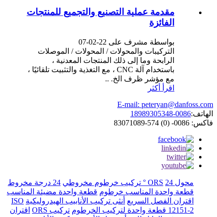
مقدمة عملية التصنيع والتجميع للمنتجات
الفائزة
بواسطة مشرف على 22-02-07
التركيبات والمحولات / المحولات / الموصلات
الرابحة وما إلى ذلك المنتجات المعدنية ،
باستخدام آلة CNC ، مع التغذية والتثبيت تلقائيًا ،
مع مؤشر ظرف الخ. ..
اقرأ أكثر
E-mail: peteryan@danfoss.com
الهاتف:
0086-18989305348
فاكس: 0086- (0) 574-83071089
محول ORS
24 ° تركيب خرطوم مخروطي
24 درجة مخروط
قطعة واحدة المناسب خرطوم
قطعة واحدة مضيئة المناسب
اقتران الفصل السريع
أنثى تركيب الأنابيب الهيدروليكية
ISO
12151-2 قطعة واحدة لتركيب الخرطوم
تركيب ORS
اقتران