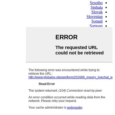
Sesotho
Sinhala
Slovak
Slovenian
Somali
Samoan
Scots Gaelic
Shona
Sindhi
Sundanese
Swahili
Tajik
Tamil
Telugu
Thai
Ukrainian
Urdu
Uzbek
Vietnamese
Welsh
Xhosa
Yiddish
Yoruba
Zulu
Kinyarwanda