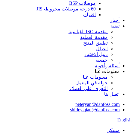
موصلات BSP
60 درجة موصلات مخروط- JIS
اقتران
أخبار
تقنية
مقدمة ISO القياسية
مقدمة العملية
تطبيق المنتج
اتصال
دليل الاختيار
جمعيه
أسئلة وأجوبة
معلومات عنا
معلومات عنا
جولة في المعمل
التعرف على العملاء
اتصل بنا
peteryan@danfoss.com
shirley.qian@danfoss.com
English
مسكن