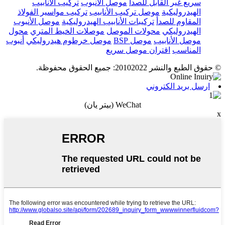
سريع غير القابل للصدأ
موصل الأنبوب
تركيب الأنابيب
الهيدروليكية
موصل تركيب الأنابيب
تركيب مواسير الفولاذ
المقاوم للصدأ
تركيبات الأنابيب الهيدروليكية
موصل الأنبوب
الهيدروليكي
محولات الموصل
موصلات الخيط المتري
محول
موصل الأنابيب
موصل BSP
موصل خرطوم هيدروليكي
أنبوب
المناسب
اقتران موصل سريع
© حقوق الطبع والنشر 20102022: جميع الحقوق محفوظة.
ارسل بريد الكتروني
WeChat (بيتر يان)
x