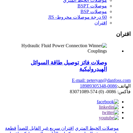
موصلات الخيط المتري
موصلات BSPT
موصلات BSP
60 درجة موصلات مخروط- JIS
اقتران
اقتران
وصلات فائز توصيل طاقة السوائل
الهيدروليكية
E-mail: peteryan@danfoss.com
الهاتف:
0086-18989305348
فاكس: 0086- (0) 574-83071089
موصلات الخيط المتري
اقتران سريع غير القابل للصدأ
قطعة