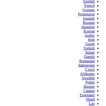
English
French
German
Portuguese
Spanish
Russian
Japanese
Korean
Arabic
Irish
Greek
Turkish
Italian
Danish
Romanian
Indonesian
Czech
Afrikaans
Swedish
Polish
Basque
Catalan
Esperanto
Hindi
Lao