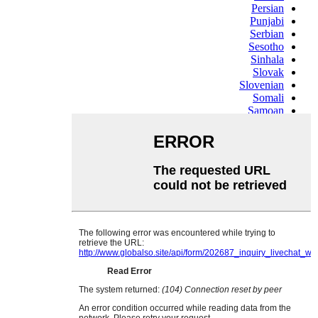
Persian
Punjabi
Serbian
Sesotho
Sinhala
Slovak
Slovenian
Somali
Samoan
Scots Gaelic
Shona
Sindhi
Sundanese
Swahili
Tajik
Tamil
Telugu
Thai
Ukrainian
Urdu
Uzbek
Vietnamese
Welsh
Xhosa
Yiddish