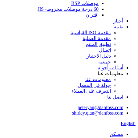
موصلات BSP
60 درجة موصلات مخروط- JIS
اقتران
أخبار
تقنية
مقدمة ISO القياسية
مقدمة العملية
تطبيق المنتج
اتصال
دليل الاختيار
جمعيه
أسئلة وأجوبة
معلومات عنا
معلومات عنا
جولة في المعمل
التعرف على العملاء
اتصل بنا
peteryan@danfoss.com
shirley.qian@danfoss.com
English
مسكن