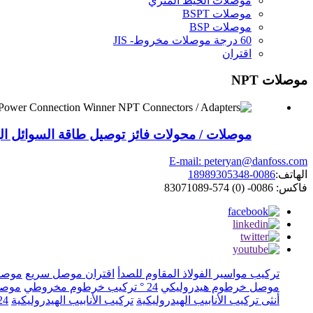
موصلات الخيط المتري
موصلات BSPT
موصلات BSP
60 درجة موصلات مخروط- JIS
اقتران
موصلات NPT
موصلات / محولات فائز توصيل طاقة السوائل اله
E-mail: peteryan@danfoss.com
الهاتف:
0086-18989305348
فاكس: 0086- (0) 574-83071089
تركيب مواسير الفولاذ المقاوم للصدأ
اقتران موصل سريع
موصل 
موصل خرطوم هيدروليكي
24 ° تركيب خرطوم مخروطي
موصل
أنثى تركيب الأنابيب الهيدروليكية
تركيب الأنابيب الهيدروليكية
24 درجة مخروط قطعة واحدة المن