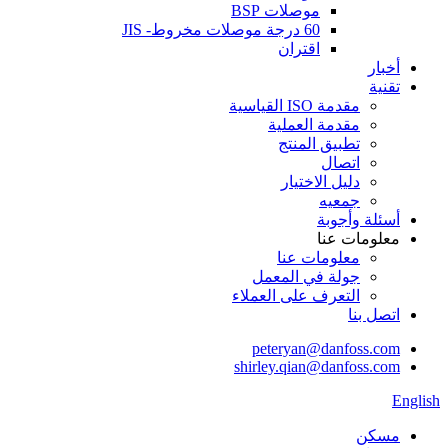
موصلات BSP
60 درجة موصلات مخروط- JIS
اقتران
أخبار
تقنية
مقدمة ISO القياسية
مقدمة العملية
تطبيق المنتج
اتصال
دليل الاختيار
جمعيه
أسئلة وأجوبة
معلومات عنا
معلومات عنا
جولة في المعمل
التعرف على العملاء
اتصل بنا
peteryan@danfoss.com
shirley.qian@danfoss.com
English
مسكن