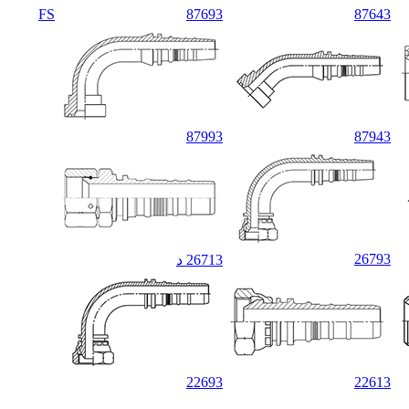
FS
87693
87643
87993
87943
26793
26713 د
22693
22613