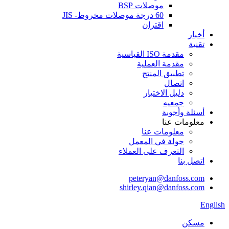
موصلات BSP
60 درجة موصلات مخروط- JIS
اقتران
أخبار
تقنية
مقدمة ISO القياسية
مقدمة العملية
تطبيق المنتج
اتصال
دليل الاختيار
جمعيه
أسئلة وأجوبة
معلومات عنا
معلومات عنا
جولة في المعمل
التعرف على العملاء
اتصل بنا
peteryan@danfoss.com
shirley.qian@danfoss.com
English
مسكن