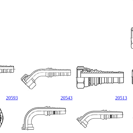
20593
20543
20513