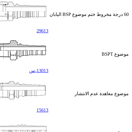
60 درجة مخروط ختم موضوع BSP اليابان
29613
موضوع BSPT
13013-س
موضوع معاهدة عدم الانتشار
15613