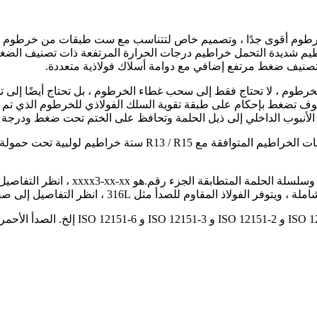
R13 ، SAE J517 100R1 خرطوم حلزوني ، من النوع R13 خراطيم شديدة التحمل خراطيم درجات الحرارة
 قبل تجميعها بالخرطوم ، لا تحتاج فقط إلى سحب غطاء الخرطوم ، بل تحتاج أي
 تضغط بإحكام على طبقة تقوية السلك الفولاذي للخرطوم الذي تم تغط
نبوب الداخلي إلى ذيل الحلمة وتحافظ على الختم تحت ضغط ودرجة ح
يتم استخدام مجموعات خراطيم تعشيق الخراطيم التي تعشيق تركيبات
سلسلة مقبس التعشيق للعلامة التجارية er