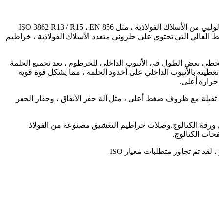
تركيبات خراطيم التعشيق من العلامة التجارية Winner هي تركيبات خرطوم أقوى جدًا ، وتصميم خاص لتتناسب مع ست طبقات من خرطوم لولبي من الأسلاك الفولاذية ، مثل ISO 3862 R13 / R15 ، EN 856
 المرتفعة ذات تصنيف الضغط العالي التي تحتوي على حلزوني متعدد الأسلاك الفولاذية ، خراطيم
ضًا إلى تخطي بعض الطول في الأنبوب الداخلي للخرطوم ، بعد تجميع الحلمة
يته بالأنبوب الداخلي على أخدود الحلمة ، مما يشكل قوة قوية
رارة أعلى.
 الخراطيم المتوافقة مع R13 / R15 ستة خراطيم لولبية تحت حمولة ثقيلة مع ظروف ضغط أعلى ، مثل آلة حفر الأنفاق ، وحفار الحفر
Winn رقم الجزء.هو 00621 وسلسلة الحلمة المتطابقة الجزء رقم.هو xxxx3-xx-xx ، انظر التفاصيل ورقة الكتالوج.وصلات خراطيم التعشيق مصنوعة من الفولاذ