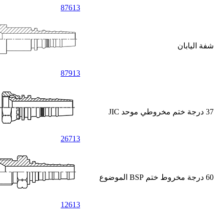
87613
شفة اليابان
87913
37 درجة ختم مخروطي موحد JIC
26713
60 درجة مخروط ختم BSP الموضوع
12613