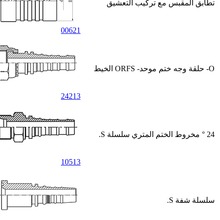
تطابق المقبس مع تركيب التعشيق
00621
O- حلقة وجه ختم موحد- ORFS الخيط
24213
24 ° مخروط الختم المتري سلسلة S.
10513
سلسلة شفة S.