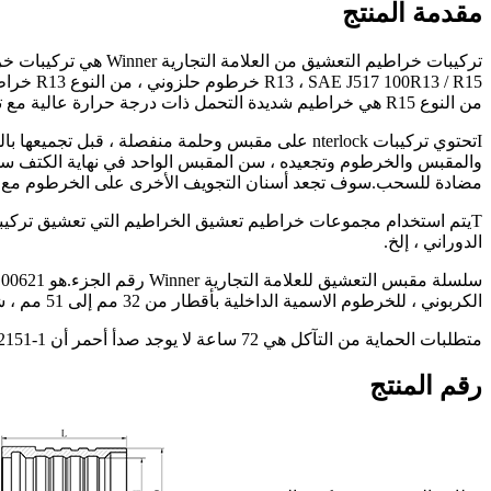
مقدمة المنتج
3 / R15
من النوع R15 هي خراطيم شديدة التحمل ذات درجة حرارة عالية مع تصنيف ضغط مرتفع إضافي مع دوامة أسلاك فولاذية متعددة.
I
تحتوي تركيبات nterlock على مقبس وحلمة منفصلة ،
والمقبس والخرطوم وتجعيده ، سن المقبس الواحد في نهاية الكتف سوف
مضادة للسحب.سوف تجعد أسنان التجويف الأخرى على الخرطوم مع الأ
T
الدوراني ، إلخ.
الكربوني ، للخرطوم الاسمية الداخلية بأقطار من 32 مم إلى 51 مم ، شاملة ، ويتوفر الفولاذ المقاوم للصدأ مثل 316L ، انظر التفاصيل إلى صفحات الكتالوج.
متطلبات الحماية من التآكل هي 72 ساعة لا يوجد صدأ أحمر أن ISO 12151-1 و ISO 12151-2 و ISO 12151-3 و ISO 12151-6 إلخ. الصدأ الأحمر ، لقد تم تجاوز متطلبات معيار ISO.
رقم المنتج