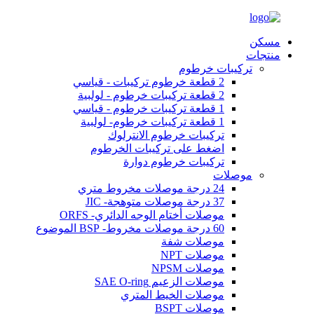
مسكن
منتجات
تركيبات خرطوم
2 قطعة خرطوم تركيبات - قياسي
2 قطعة تركيبات خرطوم - لولبية
1 قطعة تركيبات خرطوم - قياسي
1 قطعة تركيبات خرطوم- لولبية
تركيبات خرطوم الانترلوك
اضغط على تركيبات الخرطوم
تركيبات خرطوم دوارة
موصلات
24 درجة موصلات مخروط متري
37 درجة موصلات متوهجة- JIC
موصلات أختام الوجه الدائري- ORFS
60 درجة موصلات مخروط- BSP الموضوع
موصلات شفة
موصلات NPT
موصلات NPSM
موصلات الزعيم SAE O-ring
موصلات الخيط المتري
موصلات BSPT