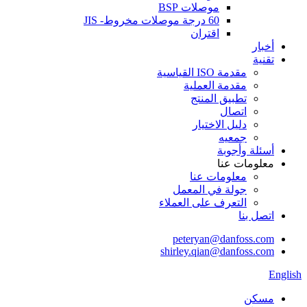
موصلات BSP
60 درجة موصلات مخروط- JIS
اقتران
أخبار
تقنية
مقدمة ISO القياسية
مقدمة العملية
تطبيق المنتج
اتصال
دليل الاختيار
جمعيه
أسئلة وأجوبة
معلومات عنا
معلومات عنا
جولة في المعمل
التعرف على العملاء
اتصل بنا
peteryan@danfoss.com
shirley.qian@danfoss.com
English
مسكن