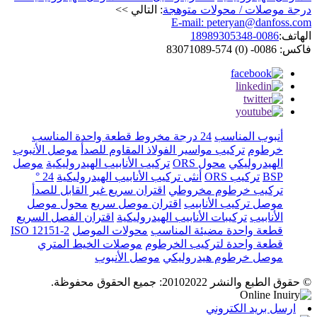
درجة موصلات / محولات متوهجة
: التالي >>
E-mail: peteryan@danfoss.com
الهاتف:
0086-18989305348
فاكس: 0086- (0) 574-83071089
أنبوب المناسب
24 درجة مخروط قطعة واحدة المناسب
خرطوم
تركيب مواسير الفولاذ المقاوم للصدأ
موصل الأنبوب
الهيدروليكي
محول ORS
تركيب الأنابيب الهيدروليكية
موصل
BSP
تركيب ORS
أنثى تركيب الأنابيب الهيدروليكية
24 °
تركيب خرطوم مخروطي
اقتران سريع غير القابل للصدأ
موصل تركيب الأنابيب
اقتران موصل سريع
محول موصل
الأنابيب
تركيبات الأنابيب الهيدروليكية
اقتران الفصل السريع
قطعة واحدة مضيئة المناسب
محولات الموصل
ISO 12151-2
قطعة واحدة لتركيب الخرطوم
موصلات الخيط المتري
موصل خرطوم هيدروليكي
موصل الأنبوب
© حقوق الطبع والنشر 20102022: جميع الحقوق محفوظة.
ارسل بريد الكتروني