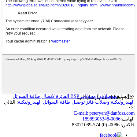
<<السابق
موصلات / محولات BSP الفائزة لاتصال طاقة السوائل
اكتب رسالتك هنا وأرسلها إلينا
الهيدروليكية
وصلات فائز توصيل طاقة السوائل الهيدروليكية
: التالي
>>
E-mail: peteryan@danfoss.com
الهاتف:
0086-18989305348
فاكس: 0086- (0) 574-83071089