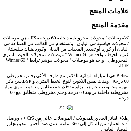
علامات المنتج
مقدمة المنتج
W
موصلات / محولات مخروطية داخلية 60 درجة - JIS ، هي موصلات
/ محولات قياسية في اليابان ، وتستخدم في الغالب في الصناعة في
اليابان أو كوريا أو تصدير المعدات من اليابان وكوريا.هناك سلسلتان
كنوع الخيط ، واحد هو Winner 60 ° موصلات / محولات الخيط المتري
المخروطي ، واحد هو موصلات / محولات مؤشر ترابط Winner 60 °
BSP.
B
elow هي المباراة النهائية للذكور مع طرف الأنثى بختم مخروطي
60 درجة ، وهناك نفس التكوين لنوع الخيط المتري و BSP.سن ذكر
بنهاية مخروطية خارجية بزاوية 60 درجة تتطابق مع خيط أنثوي بنهاية
مخروطية داخلية بزاوية 60 درجة وختم مخروطي متطابق مع 60
درجة.
طلاء الفائز العادي للمحولات / الموصلات خالي من Cr6 + ، ووصل
أداء الحماية من التآكل إلى 360 ساعة بدون صدأ أحمر ، وهو يتجاوز
المعيار العادي.