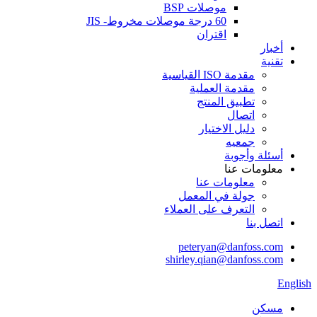
موصلات BSP
60 درجة موصلات مخروط- JIS
اقتران
أخبار
تقنية
مقدمة ISO القياسية
مقدمة العملية
تطبيق المنتج
اتصال
دليل الاختيار
جمعيه
أسئلة وأجوبة
معلومات عنا
معلومات عنا
جولة في المعمل
التعرف على العملاء
اتصل بنا
peteryan@danfoss.com
shirley.qian@danfoss.com
English
مسكن