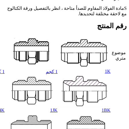
S
مادة الفولاذ المقاوم للصدأ متاحة ، انظر بالتفصيل ورقة الكتالوج
مع لاحقة مختلفة لتحديدها.
رقم المنتج
موضوع
متري
1K
1 كجم
1 كجم
4K
1JK
1BK