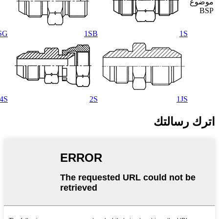
موضوع
BSP
SG
1SB
1S
4S
2S
1JS
اترك رسالتك