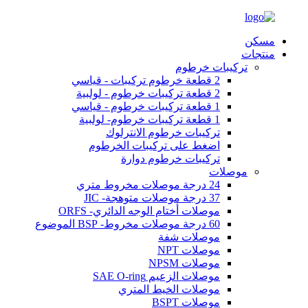
مسكن
منتجات
تركيبات خرطوم
2 قطعة خرطوم تركيبات - قياسي
2 قطعة تركيبات خرطوم - لولبية
1 قطعة تركيبات خرطوم - قياسي
1 قطعة تركيبات خرطوم- لولبية
تركيبات خرطوم الانترلوك
اضغط على تركيبات الخرطوم
تركيبات خرطوم دوارة
موصلات
24 درجة موصلات مخروط متري
37 درجة موصلات متوهجة- JIC
موصلات أختام الوجه الدائري- ORFS
60 درجة موصلات مخروط- BSP الموضوع
موصلات شفة
موصلات NPT
موصلات NPSM
موصلات الزعيم SAE O-ring
موصلات الخيط المتري
موصلات BSPT