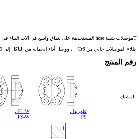
T
موصلات شفة hese المستخدمة على نطاق واسع في آلات البناء في العالم ، ومعظمها للتطبيقات الثقيلة.
طلاء الموصلات خالي من Cr6 + ، ووصل أداء الحماية من التآكل إلى 360 ساعة بدون صدأ أحمر ، وهو يتجاوز بكثير متطلبات ISO 6162-1 و ISO 6162-2.
رقم المنتج
المشبك
فلوريدا ،
FL-W ،
FS-W
FS