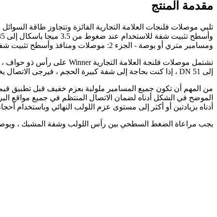
مقدمة المنتج
ومسامير متري أو بوصة - الجزء 2: موصلات ومنافذ وأسطح تثبيت شفة للاستخدام عند ضغوط 42 ميجا باسكال ، DN 13 إلى DN 76.
إلى DN 51 ، إذا كنت بحاجة إلى شفة كبيرة الحجم ، فيرجى الاتصال بخدمة العملاء لدينا .
من المهم أن تكون جميع المسامير ملولبة بعزم خفيف قبل تطبيق قيم عز
الموضح في الشكل أدناه لضمان الاتصال المنتظم في جميع مواقع البراغي
أدناه بزيادتين أو أكثر إلى مستوى عزم اللولب النهائي وباستخدام أ
يجب مراعاة الضغط السطحي بين رأس اللولب وشفة المشبك ، ويوصى