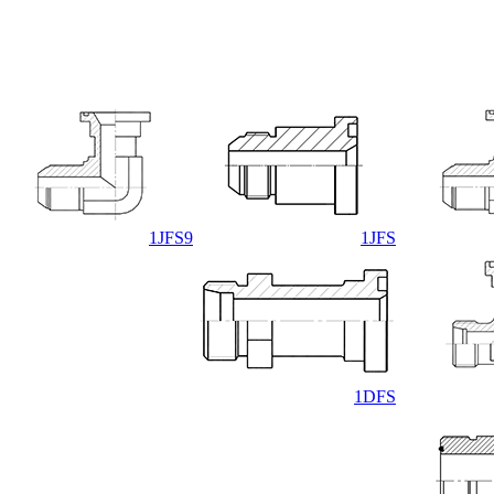
1JFS9
1JFS
1DFS