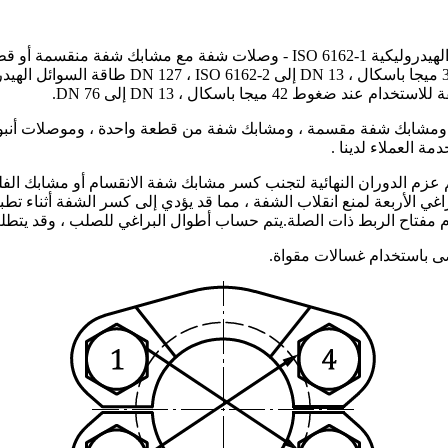
وأسطح تثبيت شفة للاستخدام عند ضغوط من 3.5 م
م الدوران النهائية لتجنب كسر مشابك شفة الانقسام أو مشابك الفلنجة 
 الأربعة لمنع انقلاب الشفة ، مما قد يؤدي إلى كسر الشفة أثناء تطبي
حجام مفتاح الربط ذات الصلة.يتم حساب أطوال البراغي للصلب ، وقد يتط
 باستخدام غسالات مقواة.