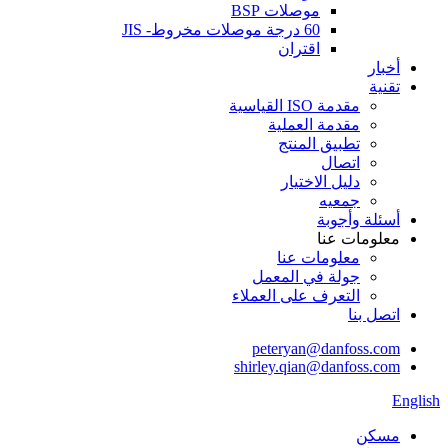
موصلات BSP
60 درجة موصلات مخروط- JIS
اقتران
أخبار
تقنية
مقدمة ISO القياسية
مقدمة العملية
تطبيق المنتج
اتصال
دليل الاختيار
جمعيه
أسئلة وأجوبة
معلومات عنا
معلومات عنا
جولة في المعمل
التعرف على العملاء
اتصل بنا
peteryan@danfoss.com
shirley.qian@danfoss.com
English
مسكن