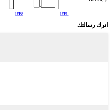
1FFS
1FFL
اترك رسالتك