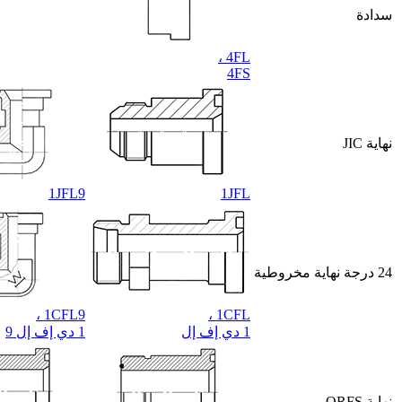
سدادة
4FL ،
4FS
نهاية JIC
1JFL9
1JFL
24 درجة نهاية مخروطية
1CFL9 ،
1CFL ،
1 دي إف إل
1 دي إف إل 9
نهاية ORFS