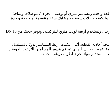
تلبي موصلات فلنجات العلامة التجارية الفائزة وتتجاوز طاقة السوائل الهيدروليكية ISO 6162-1 - وصلات شفة مع مشابك شفة منقسمة أو قطعة واحدة ومسامير متري أو بوصة - الجزء 1: موصلات ومنافذ
يجا باسكال إلى 35 ميجا باسكال ، DN 13 إلى DN 127 ، ISO 6162-2 طاقة السوائل الهيدروليكية - وصلات شفة مع مشابك شفة منقسمة أو قطعة واحدة
تشتمل موصلات فلنجة العلامة التجارية Winner على رأس ذو حواف ، ومشابك شفة مقسمة ، ومشابك شفة من قطعة واحدة ، وموصلات أنبوب ، وتستخدم أربعة لولب متري للتركيب ، وتوفر حجمًا من DN 13
أحادية القطعة أثناء التثبيت.اربط المسامير يدويًا بالتسلسل
ق عزم الدوران النهائي.ثم قم بتدوير المسامير بالترتيب الموضح
لب استخدام مواد أخرى أطوال براغي مختلفة.