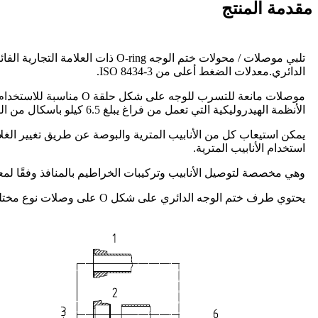
مقدمة المنتج
الدائري.معدلات الضغط أعلى من ISO 8434-3.
الأنظمة الهيدروليكية التي تعمل من فراغ يبلغ 6.5 كيلو باسكال من الضغط المطلق إلى ضغوط العمل.
استخدام الأنابيب المترية.
وهي مخصصة لتوصيل الأنابيب وتركيبات الخراطيم بالمنافذ وفقًا لمعيار  6149-1
يحتوي طرف ختم الوجه الدائري على شكل O على وصلات نوع مختلفة مع أنابيب متري أو بوصة أو نهاية أنثى دوارة أو موصلات تركيب خرطوم ، انظر الصورة أدناه.