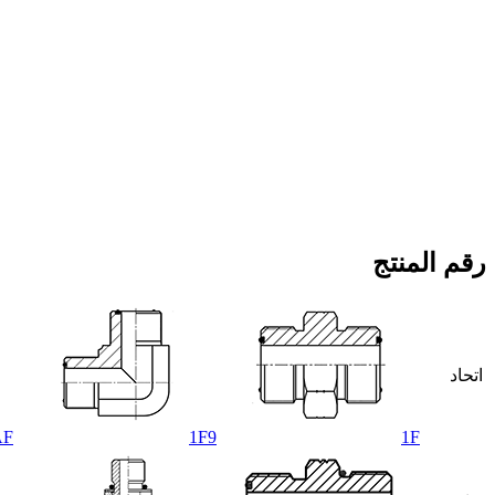
رقم المنتج
اتحاد
AF
1F9
1F