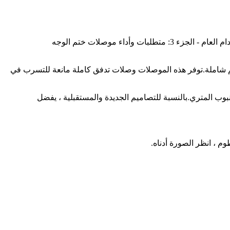
تلبي موصلات / محولات ختم الوجه O-ring ذات العلامة التجارية الفائزة وتتجاوز وصلات الأنابيب المعدنية ISO 8434-3 لقوة السوائل والاستخدام العام - الجزء 3: متطلبات وأداء موصلات ختم الوجه
نعة للتسرب للوجه على شكل حلقة O مناسبة للاستخدام مع الأنابيب الحديدية وغير الحديدية بأقطار خارجية من 6 مم إلى 38 مم شاملة.توفر هذه الموصلات وصلات تدفق كاملة مانعة للتسرب في
اب كل من الأنابيب المترية والبوصة عن طريق تغيير الغلاف انظر غلاف الكتالوج NB300-F كم لأنبوب بوصة وجلبة NB500-F للأنبوب المتري.بالنسبة للتصاميم الجديدة والمستقبلية ، يفضل