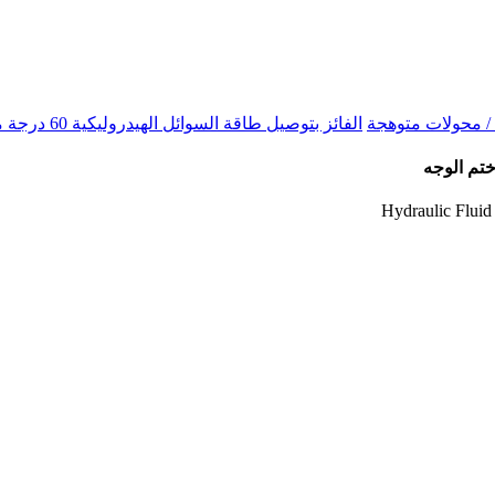
الفائز بتوصيل طاقة السوائل الهيدروليكية 60 درجة موصلات / محولات مخروطية - مؤشر BSP