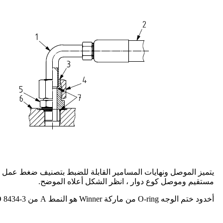
يتميز الموصل ونهايات المسامير القابلة للضبط بتصنيف ضغط عمل 
مستقيم وموصل كوع دوار ، انظر الشكل أعلاه الموضح.
أخدود ختم الوجه O-ring من ماركة Winner هو النمط A من ISO 8434-3 انظر الشكل أدناه ، هذا الأخدود يوفر احتفاظًا محسّنًا للحلقة O ، لن تسقط الحلقة O من الأخدود عند قلب الموصلات رأسًا على عقب.