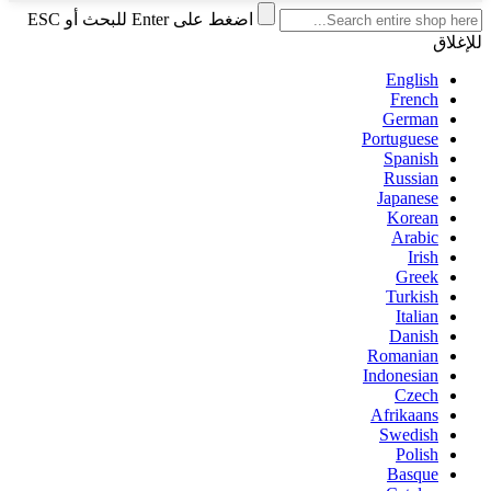
اضغط على Enter للبحث أو ESC
للإغلاق
English
French
German
Portuguese
Spanish
Russian
Japanese
Korean
Arabic
Irish
Greek
Turkish
Italian
Danish
Romanian
Indonesian
Czech
Afrikaans
Swedish
Polish
Basque