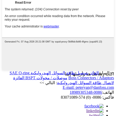
<<السابق
الفائز بتوصيل طاقة السوائل الهيدروليكية SAE O-ring
اكتب رسالتك هنا وأرسلها إلينا
Boss Connectors / Adaptors
موصلات / محولات BSPT الفائزة
لاتصال طاقة السوائل الهيدروليكية
: التالي >>
E-mail: peteryan@danfoss.com
الهاتف:
0086-18989305348
فاكس: 0086- (0) 574-83071089