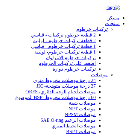
مسكن
منتجات
تركيبات خرطوم
2 قطعة خرطوم تركيبات - قياسي
2 قطعة تركيبات خرطوم - لولبية
1 قطعة تركيبات خرطوم - قياسي
1 قطعة تركيبات خرطوم- لولبية
تركيبات خرطوم الانترلوك
اضغط على تركيبات الخرطوم
تركيبات خرطوم دوارة
موصلات
24 درجة موصلات مخروط متري
37 درجة موصلات متوهجة- JIC
موصلات أختام الوجه الدائري- ORFS
60 درجة موصلات مخروط- BSP الموضوع
موصلات شفة
موصلات NPT
موصلات NPSM
موصلات الزعيم SAE O-ring
موصلات الخيط المتري
موصلات BSPT