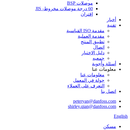
موصلات BSP
60 درجة موصلات مخروط- JIS
اقتران
أخبار
تقنية
مقدمة ISO القياسية
مقدمة العملية
تطبيق المنتج
اتصال
دليل الاختيار
جمعيه
أسئلة وأجوبة
معلومات عنا
معلومات عنا
جولة في المعمل
التعرف على العملاء
اتصل بنا
peteryan@danfoss.com
shirley.qian@danfoss.com
English
مسكن