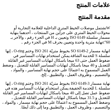
علامات المنتج
مقدمة المنتج
W
تشتمل موصلات الخيط المتري الداخلية للعلامة التجارية أو
محولات الخيط المتري على جزأين من المنتجات ، أحدهما بنهاية
مسمار سلسلة ISO 6149 وتعيين بـ H في الجزء رقم ، والآخر بـ
60
°
c
نهاية مترية واحدة وتعيين بحرف M في الجزء رقم ..
I
نهاية مسمار SO 6149-2 بخيوط متريّة ISO 261 وختم O-ring ، إنها
سلسلة S للخدمة الشاقة.يمكن استخدام نهايات المسامير في
ضغوط العمل حتى 63 ميجا باسكال لنهايات المسامير غير القابلة
للتعديل و 40 ميجا باسكال لنهايات المسامير القابلة للتعديل ، وضغط
العمل المسموح به اعتمادًا على حجم نهاية المسامير ، والمواد ،
والتصميم ، وظروف العمل ، والتطبيق ، إلخ.
نهاية مسمار ISO 6149-3 بخيوط متريّة ISO 261 وختم O-ring ، إنها
سلسلة L للخدمة الخفيفة.يمكن استخدام نهايات المسامير هذه في
ضغوط عمل تصل إلى 40 ميجا باسكال لنهايات المسامير غير القابلة
للتعديل و 31.5 ميجا باسكال لنهايات المسامير القابلة للتعديل ،
وضغط العمل المسموح به اعتمادًا على حجم نهاية مسمار ، والمواد ،
والتصميم ، وظروف العمل ، والتطبيق وما إلى ذلك أيضًا.