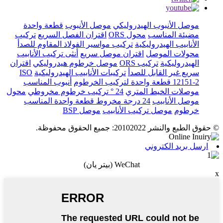
موصل الأنبوب الهيدروليكي
موصل الأنبوب
قطعة واحدة
مضيئة المناسب
محول ORS
اقتران الفصل السريع
تركيب
الأنابيب الهيدروليكية
تركيب مواسير الفولاذ المقاوم للصدأ
محولات الموصل
اقتران موصل سريع
أنثى تركيب الأنابيب
الهيدروليكية
تركيب ORS
موصل خرطوم هيدروليكي
اقتران
سريع غير القابل للصدأ
تركيبات الأنابيب الهيدروليكية
ISO
12151-2 قطعة واحدة لتركيب الخرطوم
أنبوب المناسب
موصلات الخيط المتري
24 ° تركيب خرطوم مخروطي
محول
موصل الأنابيب
24 درجة مخروط قطعة واحدة المناسب
خرطوم
موصل تركيب الأنابيب
موصل BSP
© حقوق الطبع والنشر 20102022: جميع الحقوق محفوظة.
ارسل بريد الكتروني
WeChat (بيتر يان)
x