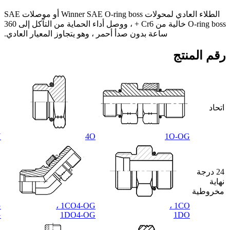
الطلاء العادي لمحولات Winner SAE O-ring boss أو موصلات SAE
O-ring boss خالية من Cr6 + ، ووصل أداء الحماية من التآكل إلى 360
ساعة بدون صدأ أحمر ، وهو يتجاوز المعيار العادي.
رقم المنتج
اتحاد
N
4O
1O-OG
24 درجة
نهاية
مخروطية
،
1CO4-OG ،
1CO ،
G
1DO4-OG
1DO