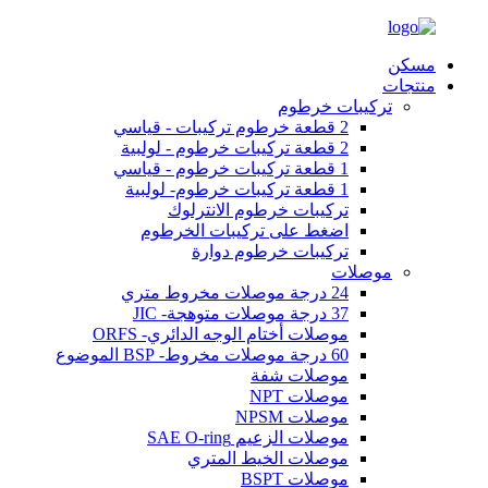
مسكن
منتجات
تركيبات خرطوم
2 قطعة خرطوم تركيبات - قياسي
2 قطعة تركيبات خرطوم - لولبية
1 قطعة تركيبات خرطوم - قياسي
1 قطعة تركيبات خرطوم- لولبية
تركيبات خرطوم الانترلوك
اضغط على تركيبات الخرطوم
تركيبات خرطوم دوارة
موصلات
24 درجة موصلات مخروط متري
37 درجة موصلات متوهجة- JIC
موصلات أختام الوجه الدائري- ORFS
60 درجة موصلات مخروط- BSP الموضوع
موصلات شفة
موصلات NPT
موصلات NPSM
موصلات الزعيم SAE O-ring
موصلات الخيط المتري
موصلات BSPT