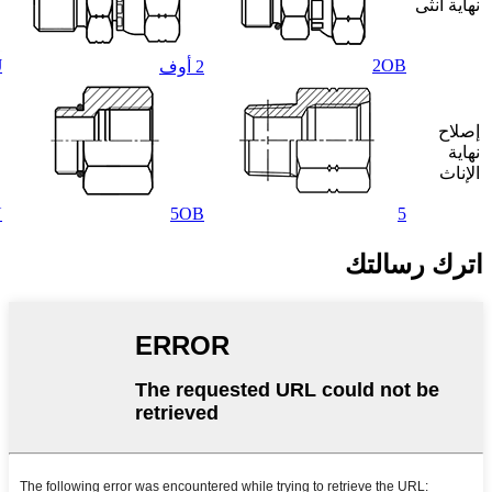
نهاية أنثى
J
2OB
2 أوف
إصلاح
نهاية
الإناث
N
5OB
5
اترك رسالتك