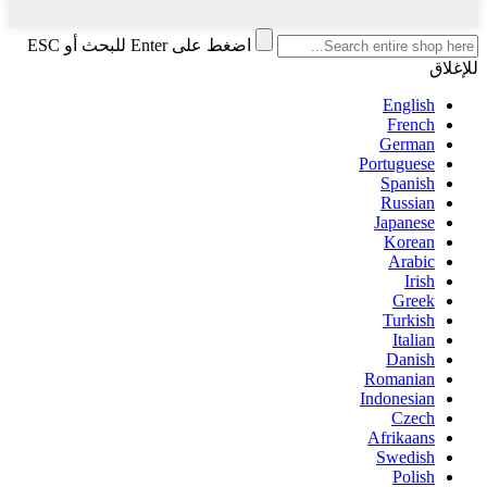
اضغط على Enter للبحث أو ESC
للإغلاق
English
French
German
Portuguese
Spanish
Russian
Japanese
Korean
Arabic
Irish
Greek
Turkish
Italian
Danish
Romanian
Indonesian
Czech
Afrikaans
Swedish
Polish