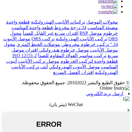
محولات الموصل
تركيبات الأنابيب الهيدروليكية
قطعة واحدة
مضيئة المناسب
24 درجة مخروط قطعة واحدة المناسب
خرطوم
موصل BSP
اقتران سريع غير القابل للصدأ
محول
ORS
تركيب الأنابيب الهيدروليكية
تركيب ORS
موصل الأنبوب
24 ° تركيب خرطوم مخروطي
موصلات الخيط المتري
محول
موصل الأنابيب
موصل خرطوم هيدروليكي
اقتران موصل
سريع
تركيب مواسير الفولاذ المقاوم للصدأ
ISO 12151-2
قطعة واحدة لتركيب الخرطوم
موصل تركيب الأنابيب
أنبوب
المناسب
موصل الأنبوب الهيدروليكي
أنثى تركيب الأنابيب
الهيدروليكية
اقتران الفصل السريع
© حقوق الطبع والنشر 20102022: جميع الحقوق محفوظة.
ارسل بريد الكتروني
WeChat (بيتر يان)
x