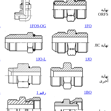
نهاية
ORFS
L
1FO9-OG
1FO
نهاية JIC
G
1JO-L
1JO
نهاية
أخرى
G
1BO
رقم 1