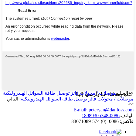
<<السابق
موصلات / محولات فائز توصيل طاقة السوائل الهيدروليكية
اكتب رسالتك هنا وأرسلها إلينا
موصلات / محولات فائز توصيل طاقة السوائل الهيدروليكية
: التالي
>>
E-mail: peteryan@danfoss.com
الهاتف:
0086-18989305348
فاكس: 0086- (0) 574-83071089