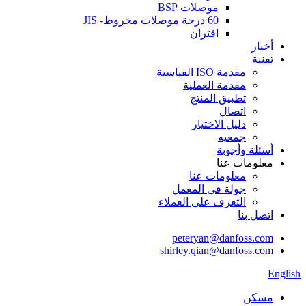
موصلات BSP
60 درجة موصلات مخروط- JIS
اقتران
أخبار
تقنية
مقدمة ISO القياسية
مقدمة العملية
تطبيق المنتج
اتصال
دليل الاختيار
جمعيه
أسئلة وأجوبة
معلومات عنا
معلومات عنا
جولة في المعمل
التعرف على العملاء
اتصل بنا
peteryan@danfoss.com
shirley.qian@danfoss.com
English
مسكن