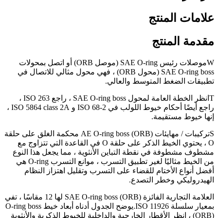
علامات المنتج
مقدمة المنتج
W
موصلات رئيس SAE O-ring (موصل ORB) أو اتصل بمحولات
SAE O-ring boss (محول ORB) ، فهي محول مثالي للاتصال في
تطبيقات الضغط المتوسط ​​والعالي.
T
انظر الخطة العامة لمحول SAE O-ring boss ، راجع ISO 263 ،
راجع أيضًا أحكام خيوط اللولب في ISO 68-2 و ISO 5864 class 2A ،
إنها خيوط مستقيمة.
S
تركيبات / مهايئات AE O-ring boss (ORB) محكمة الغلق على حلقة
O ، يحتوي الخيط الذكر على حلقة O في القاعدة التي تتزاوج مع
مشطوف مشطوفة في نقطة التباين الأنثوية ، مما يجعل هذا النوع
من الخيط مثاليًا لغير تطبيق التسرب ، موانع التسرب O-ring هي
أفضل أنواع الأختام للقضاء على التسرب وتقليل اهتزاز النظام
الهيدروليكي وخطر التصدع.
العلامة التجارية الفائزة SAE O-ring boss (ORB) لها 12 مقاسًا ، تفي
بمعيار سلسلة ISO 11926.يوضح الجدول أدناه أبعاد خيط O-ring boss
(ORB) ، انظر الأقطار الخارجية والداخلية للخيوط الذكرية والأنثوية